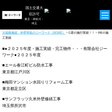
施工会社の修繕工事
国土交通大
小さな工事から
臣許可
大規模修繕工事まで
東京・神奈川・
埼玉
施工実績の一部をご紹介！！
大規模修繕、外壁塗装のジーワーク（HOME）
> G君の施行実績！！ > 0年の施
工実績
●２０２５年度・施工実績・完工物件・・・有限会社ジー
ワーク●２０２５年度
エール春江町ビル防水工事
東京都江戸川区
梅田マンション水回りリフォーム工事
東京都足立区
サンフラッツ久米外壁修繕工事
埼玉県所沢市