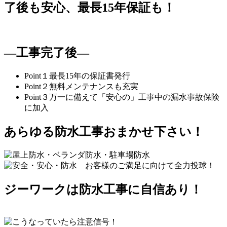
了後も安心、最長15年保証も！
―
工事完了後
―
Point１
最長15年の保証書発行
Point２
無料メンテナンスも充実
Point３
万一に備えて「安心の」工事中の漏水事故保険
に加入
あらゆる防水工事
おまかせ下さい！
ジーワークは防水工事に
自信あり！