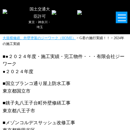
施工会社の修繕工事
国土交通大
小さな工事から
臣許可
大規模修繕工事まで
東京・神奈川・
埼玉
施工実績の一部をご紹介！！
大規模修繕、外壁塗装のジーワーク（HOME）
> G君の施行実績！！ > 2024年
の施工実績
●２０２４年度・施工実績・完工物件・・・有限会社ジー
ワーク
●２０２４年度
国立ブランコ通り屋上防水工事
東京都国立市
銚子丸八王子台町外壁修繕工事
東京都八王子市
メゾンコルデスサッシュ改修工事