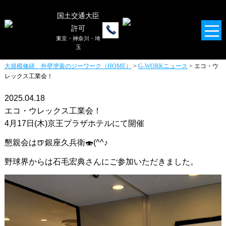
G-WORKニュース
国土交通大臣
仕事のことから社員旅行まで、
許可
幅広いニュースを
東京・神奈川・埼
玉
お届けいたします！
大規模修繕、外壁塗装のジーワーク（HOME）
>
G-WORKニュース
> エコ・ウ
レックス工業会！
2025.04.18
エコ・ウレックス工業会！
4月17日(木)京王プラザホテルにて開催
懇親会は🍺銀座久兵衛🍣(^^♪
野球界からは石毛宏典さんにご参加いただきました。