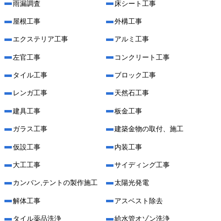
雨漏調査
床シート工事
屋根工事
外構工事
エクステリア工事
アルミ工事
左官工事
コンクリート工事
タイル工事
ブロック工事
レンガ工事
天然石工事
建具工事
板金工事
ガラス工事
建築金物の取付、施工
仮設工事
内装工事
大工工事
サイディング工事
カンバン,テントの製作施工
太陽光発電
解体工事
アスベスト除去
タイル薬品洗浄
給水管オゾン洗浄