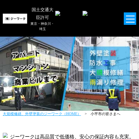
国土交通大
臣許可
東京・神奈川・
埼玉
大規模修繕、外壁塗装のジーワーク（HOME）
> 小平市の皆さまへ